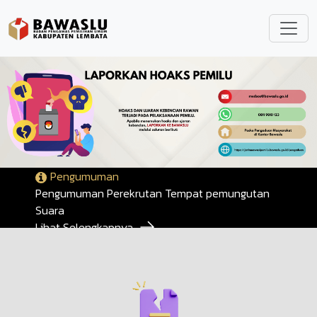
Lompat ke isi utama
Pengumuman
Pengumuman Perekrutan Tempat pemungutan
Suara
Lihat Selengkapnya